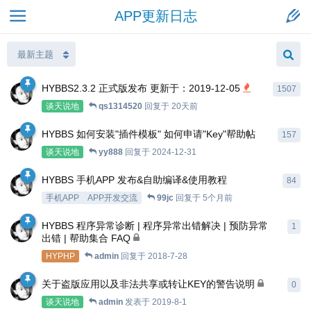
APP更新日志
HYBBS2.3.2 正式版发布 更新于：2019-12-05
1507
谈天说地
qs1314520
回复于
20天前
HYBBS 如何安装"插件模板" 如何申请"Key"帮助帖
157
谈天说地
yy888
回复于
2024-12-31
HYBBS 手机APP 发布&自助编译&使用教程
84
手机APP
APP开发交流
99jc
回复于
5个月前
HYBBS 程序异常诊断 | 程序异常出错解决 | 预防异常
1
出错 | 帮助集合 FAQ
HYPHP
admin
回复于
2018-7-28
关于盗版应用以及非法共享或转让KEY的警告说明
0
谈天说地
admin
发表于
2019-8-1