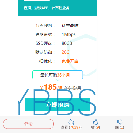
评论
查看 (
76297
)
赞 (
9
)
踩 (
1
)