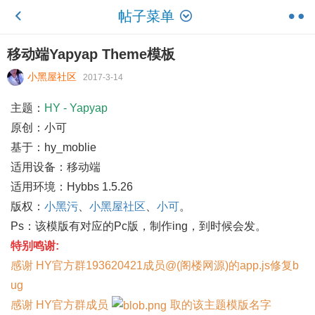
帖子菜单
移动端Yapyap Theme模板
小黑屋社区
2017-3-14
主题：
HY - Yapyap
原创：小可
基于：hy_moblie
适用设备：移动端
适用环境：Hybbs 1.5.26
版权：
小黑污
、
小黑屋社区
、
小可
。
Ps：该模版有对应的Pc版，制作ing，到时候会发。
特别鸣谢:
感谢 HY官方群193620421成员@(阁楼网源)的app.js修复b
ug
感谢 HY官方群成员
取的该主题模版名字