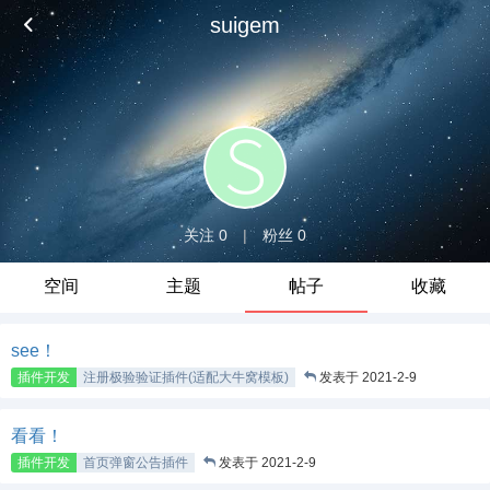
suigem
关注 0
|
粉丝 0
空间
主题
帖子
收藏
see！
插件开发
注册极验验证插件(适配大牛窝模板)
发表于 2021-2-9
看看！
插件开发
首页弹窗公告插件
发表于 2021-2-9